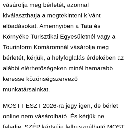
vásárolja meg bérletét, azonnal
kiválaszthatja a megtekinteni kívánt
előadásokat. Amennyiben a Tata és
Környéke Turisztikai Egyesületnél vagy a
Tourinform Komáromnál vásárolja meg
bérletét, kérjük, a helyfoglalás érdekében az
alábbi elérhetőségeken minél hamarabb
keresse közönségszervező
munkatársainkat.
MOST FESZT 2026-ra jegy igen, de bérlet
online nem vásárolható. És kérjük ne
feledje: SZÉP kártyája felhasználható MOST