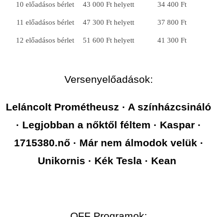
10 előadásos bérlet
43 000 Ft helyett
34 400 Ft
11 előadásos bérlet
47 300 Ft helyett
37 800 Ft
12 előadásos bérlet
51 600 Ft helyett
41 300 Ft
Versenyelőadások:
Leláncolt Prométheusz · A színházcsináló
· Legjobban a nőktől féltem · Kaspar ·
1715380.nő · Már nem álmodok velük ·
Unikornis · Kék Tesla · Kean
OFF Programok: