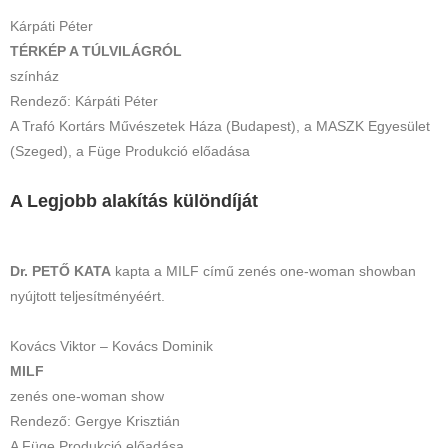
Kárpáti Péter
TÉRKÉP A TÚLVILÁGRÓL
színház
Rendező: Kárpáti Péter
A Trafó Kortárs Művészetek Háza (Budapest), a MASZK Egyesület
(Szeged), a Füge Produkció előadása
A Legjobb alakítás különdíját
Dr. PETŐ KATA
kapta a MILF című zenés one-woman showban
nyújtott teljesítményéért.
Kovács Viktor – Kovács Dominik
MILF
zenés one-woman show
Rendező: Gergye Krisztián
A Füge Produkció előadása