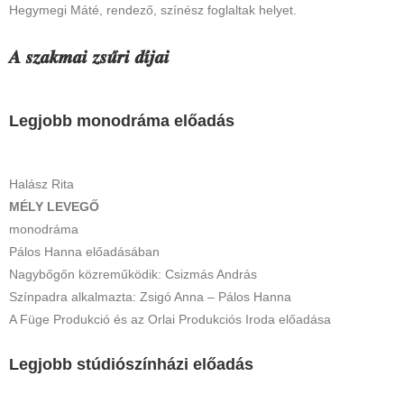
Hegymegi Máté, rendező, színész foglaltak helyet.
𝑨 𝒔𝒛𝒂𝒌𝒎𝒂𝒊 𝒛𝒔𝒖̋𝒓𝒊 𝒅𝒊́𝒋𝒂𝒊
Legjobb monodráma előadás
Halász Rita
MÉLY LEVEGŐ
monodráma
Pálos Hanna előadásában
Nagybőgőn közreműködik: Csizmás András
Színpadra alkalmazta: Zsigó Anna – Pálos Hanna
A Füge Produkció és az Orlai Produkciós Iroda előadása
Legjobb stúdiószínházi előadás