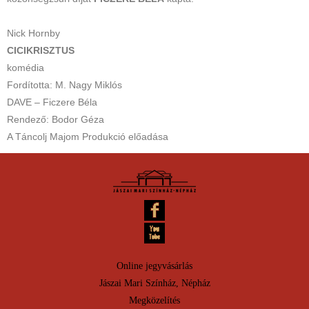
Nick Hornby
CICIKRISZTUS
komédia
Fordította: M. Nagy Miklós
DAVE – Ficzere Béla
Rendező: Bodor Géza
A Táncolj Majom Produkció előadása
Online jegyvásárlás
Jászai Mari Színház, Népház
Megközelítés