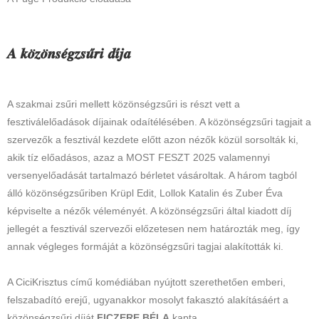
𝑨 𝒌𝒐̈𝒛𝒐̈𝒏𝒔𝒆́𝒈𝒛𝒔𝒖̋𝒓𝒊 𝒅𝒊́𝒋𝒂
A szakmai zsűri mellett közönségzsűri is részt vett a
fesztiválelőadások díjainak odaítélésében. A közönségzsűri tagjait a
szervezők a fesztivál kezdete előtt azon nézők közül sorsolták ki,
akik tíz előadásos, azaz a MOST FESZT 2025 valamennyi
versenyelőadását tartalmazó bérletet vásároltak. A három tagból
álló közönségzsűriben Krüpl Edit, Lollok Katalin és Zuber Éva
képviselte a nézők véleményét. A közönségzsűri által kiadott díj
jellegét a fesztivál szervezői előzetesen nem határozták meg, így
annak végleges formáját a közönségzsűri tagjai alakították ki.
A CiciKrisztus című komédiában nyújtott szerethetően emberi,
felszabadító erejű, ugyanakkor mosolyt fakasztó alakításáért a
közönségzsűri díját
FICZERE BÉLA
kapta.