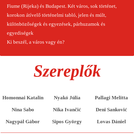
Fiume (Rijeka) és Budapest. Két város, sok történet,
korokon átívelő történelmi tabló, jelen és múlt,
különbözőségek és egyezések, párhuzamok és
egyediségek
Ki beszél, a város vagy én?
Szereplők
Homonnai Katalin
Nyakó Júlia
Pallagi Melitta
Nina Sabo
Nika Ivančić
Deni Sanković
Nagypál Gábor
Sipos György
Lovas Dániel