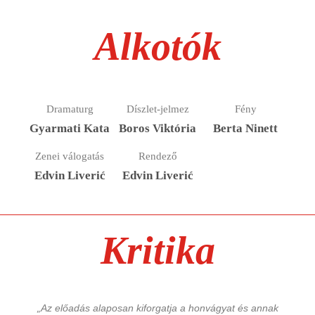
Alkotók
Dramaturg
Díszlet-jelmez
Fény
Gyarmati Kata
Boros Viktória
Berta Ninett
Zenei válogatás
Rendező
Edvin Liverić
Edvin Liverić
Kritika
„Az előadás alaposan kiforgatja a honvágyat és annak