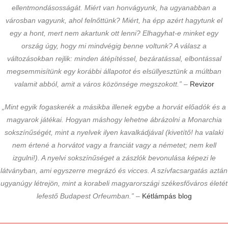
ellentmondásosságát. Miért van honvágyunk, ha ugyanabban a
városban vagyunk, ahol felnőttünk? Miért, ha épp azért hagytunk el
egy a hont, mert nem akartunk ott lenni? Elhagyhat-e minket egy
ország úgy, hogy mi mindvégig benne voltunk? A válasz a
változásokban rejlik: minden átépítéssel, bezáratással, elbontással
megsemmisítünk egy korábbi állapotot és elsüllyesztünk a múltban
valamit abból, amit a város közönsége megszokott.”
–
Revizor
„Mint egyik fogaskerék a másikba illenek egybe a horvát előadók és a
magyarok játékai. Hogyan máshogy lehetne ábrázolni a Monarchia
sokszínűségét, mint a nyelvek ilyen kavalkádjával (kivetítő! ha valaki
nem értené a horvátot vagy a franciát vagy a németet; nem kell
izgulni!). A nyelvi sokszínűséget a zászlók bevonulása képezi le
látványban, ami egyszerre megrázó és vicces. A szívfacsargatás aztán
ugyanúgy létrejön, mint a korabeli magyarországi székesfőváros életét
lefestő Budapest Orfeumban.”
–
Kétlámpás blog