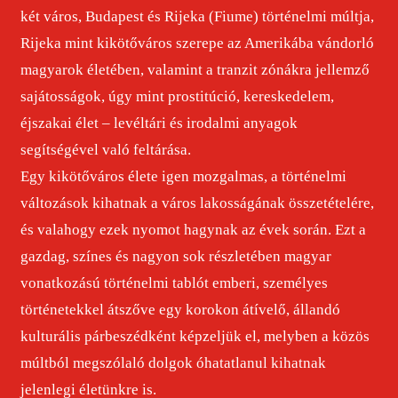
két város, Budapest és Rijeka (Fiume) történelmi múltja,
Rijeka mint kikötőváros szerepe az Amerikába vándorló
magyarok életében, valamint a tranzit zónákra jellemző
sajátosságok, úgy mint prostitúció, kereskedelem,
éjszakai élet – levéltári és irodalmi anyagok
segítségével való feltárása.
Egy kikötőváros élete igen mozgalmas, a történelmi
változások kihatnak a város lakosságának összetételére,
és valahogy ezek nyomot hagynak az évek során. Ezt a
gazdag, színes és nagyon sok részletében magyar
vonatkozású történelmi tablót emberi, személyes
történetekkel átszőve egy korokon átívelő, állandó
kulturális párbeszédként képzeljük el, melyben a közös
múltból megszólaló dolgok óhatatlanul kihatnak
jelenlegi életünkre is.