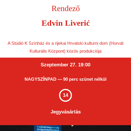
Rendező
Edvin Liverić
A Stúdió K Színház és a rijekai Hrvatski kulturni dom (Horvát
Kulturális Központ) közös produkciója
Szeptember 27. 19:00
NAGYSZÍNPAD — 90 perc szünet nélkül
14
Jegyvásárlás