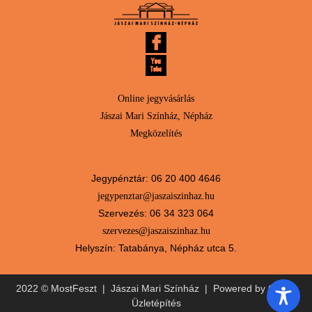
Online jegyvásárlás
Jászai Mari Színház, Népház
Megközelítés
Jegypénztár: 06 20 400 4646
jegypenztar@jaszaiszinhaz.hu
Szervezés: 06 34 323 064
szervezes@jaszaiszinhaz.hu
Helyszín: Tatabánya, Népház utca 5.
2022 © MostFeszt |
Jászai Mari Színház
| Powered by
Online
Üzletépítés