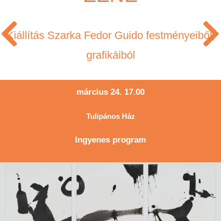
Kiállítás Szarka Fedor Guido festményeiből,
grafikáiból
március 24. 17.00
Tulipános Ház
Ingyenes program