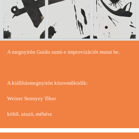
A megnyitón Guido sumi-e improvizációt mutat be.
A kiállításmegnyitón közreműködik:
Weiner Sennyey Tibor
költő, utazó, méhész