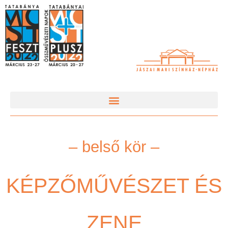
– belső kör –
KÉPZŐMŰVÉSZET ÉS
ZENE