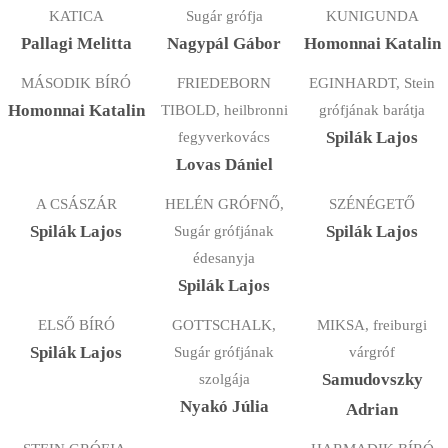
KATICA
Sugár grófja
KUNIGUNDA
Pallagi Melitta
Nagypál Gábor
Homonnai Katalin
MÁSODIK BÍRÓ
FRIEDEBORN
EGINHARDT, Stein
Homonnai Katalin
TIBOLD, heilbronni
grófjának barátja
fegyverkovács
Spilák Lajos
Lovas Dániel
A CSÁSZÁR
HELÉN GRÓFNŐ,
SZÉNÉGETŐ
Spilák Lajos
Sugár grófjának
Spilák Lajos
édesanyja
Spilák Lajos
ELSŐ BÍRÓ
GOTTSCHALK,
MIKSA, freiburgi
Spilák Lajos
Sugár grófjának
várgróf
szolgája
Samudovszky
Nyakó Júlia
Adrian