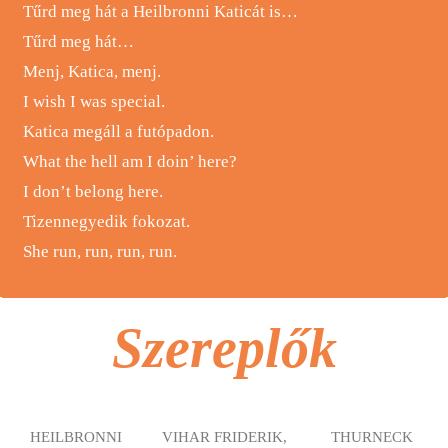
Tűrd meg hát a Heilbronni Katicát is…
Tűrd meg hát…
Menj, Katica, menj.
I wish I was special.
Katica megáll a futópadon.
What the hell am I doin’ here?
I don’t belong here.
Tizennegyedik fokozat.
She run, run, run, run.
Szereplők
HEILBRONNI
VIHAR FRIDERIK,
THURNECK