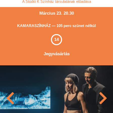
A Stúdió K Színház társulatának előadása
Március 23. 20.30
KAMARASZÍNHÁZ — 105 perc szünet nélkül
14
Jegyvásárlás