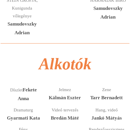
STEIN GRÓFJA,
HARMADIK BÍRÓ
Kunigunda
Samudovszky
vőlegénye
Adrian
Samudovszky
Adrian
Alkotók
Fekete
Jelmez
Zene
Díszlet
Kálmán Eszter
Tarr Bernadett
Anna
Dramaturg
Videó tervezés
Hang, videó
Gyarmati Kata
Bredán Máté
Jankó Mátyás
Fény
Rendezőasszisztens