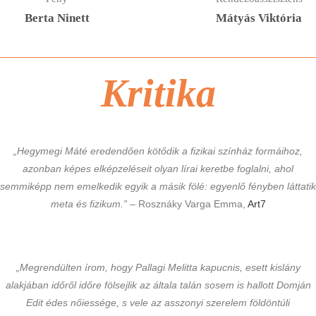
Berta Ninett
Mátyás Viktória
Kritika
„Hegymegi Máté eredendően kötődik a fizikai színház formáihoz,
azonban képes elképzeléseit olyan lírai keretbe foglalni, ahol
semmiképp nem emelkedik egyik a másik fölé: egyenlő fényben láttatik
meta és fizikum.”
– Rosznáky Varga Emma,
Art7
„Megrendülten írom, hogy Pallagi Melitta kapucnis, esett kislány
alakjában időről időre fölsejlik az általa talán sosem is hallott Domján
Edit édes nőiessége, s vele az asszonyi szerelem földöntúli