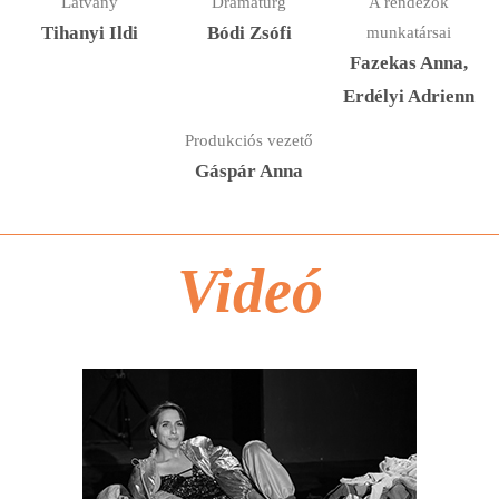
Látvány
Dramaturg
A rendezők
Tihanyi Ildi
Bódi Zsófi
munkatársai
Fazekas Anna,
Erdélyi Adrienn
Produkciós vezető
Gáspár Anna
Videó