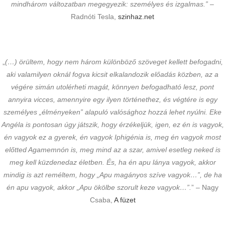
mindhárom változatban megegyezik: személyes és izgalmas.”
–
Radnóti Tesla,
szinhaz.net
„
(…) örültem, hogy nem három különböző szöveget kellett befogadni,
aki valamilyen oknál fogva kicsit elkalandozik előadás közben, az a
végére simán utolérheti magát, könnyen befogadható lesz, pont
annyira vicces, amennyire egy ilyen történethez, és végtére is egy
személyes „élményeken” alapuló valósághoz hozzá lehet nyúlni. Eke
Angéla is pontosan úgy játszik, hogy érzékeljük, igen, ez én is vagyok,
én vagyok ez a gyerek, én vagyok Iphigénia is, meg én vagyok most
előtted Agamemnón is, meg mind az a szar, amivel esetleg neked is
meg kell küzdenedaz életben. És, ha én apu lánya vagyok, akkor
mindig is azt reméltem, hogy „Apu magányos szíve vagyok…”, de ha
én apu vagyok, akkor „Apu ökölbe szorult keze vagyok…”.
” – Nagy
Csaba,
A füzet