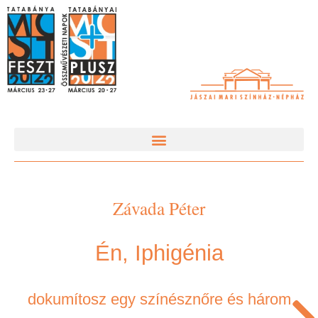
Závada Péter
Én, Iphigénia
dokumítosz egy színésznőre és három