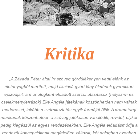
Kritika
„A Závada Péter által írt szöveg gördülékenyen vetíti elénk az
életanyagból merített, majd fikcióvá gyúrt lány életének gyerekkori
epizódjait: a monológként előadott szerzői utasítások (helyszín- és
cselekményleírások) Eke Angéla játékának köszönhetően nem válnak
modorossá, inkább a szórakoztatás egyik formáját öltik. A dramaturgi
munkának köszönhetően a szöveg játékosan variálódik, rövidül, olykor
pedig kiegészül az egyes rendezésekben. Eke Angéla előadásmódja a
rendezői koncepcióknak megfelelően változik, két dologban azonban