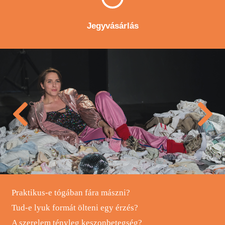
Jegyvásárlás
Praktikus-e tógában fára mászni?
Tud-e lyuk formát ölteni egy érzés?
A szerelem tényleg keszonbetegség?