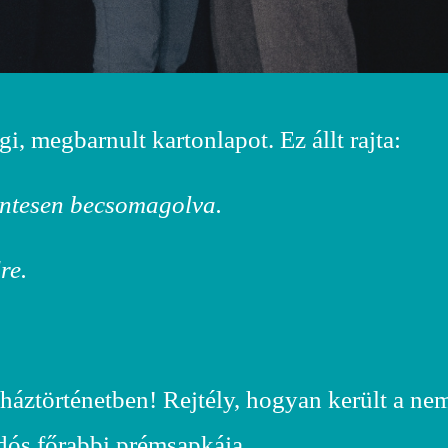
, megbarnult kartonlapot. Ez állt rajta:
ntesen becsomagolva.
re.
nháztörténetben! Rejtély, hogyan került a n
udós főrabbi prémsapkája.