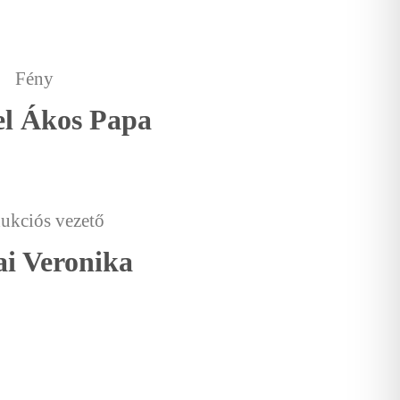
Fény
l Ákos Papa
ukciós vezető
ai Veronika