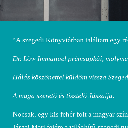
“A szegedi Könyvtárban találtam egy régi
Dr. Lőw Immanuel prémsapkái, molyme
Hálás köszönettel küldöm vissza Szeged
A maga szerető és tisztelő Jászaija.
Nocsak, egy kis fehér folt a magyar szí
Jászai Mari fejére a világhírű szegedi t