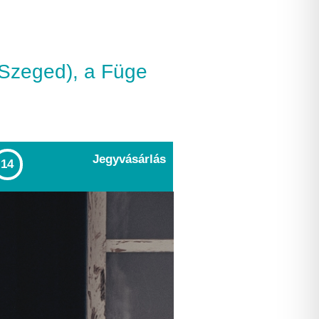
(Szeged), a Füge
Jegyvásárlás
14