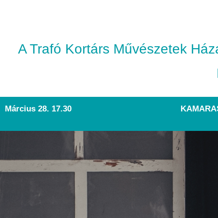
A Trafó Kortárs Művészetek Ház
Március 28. 17.30
KAMARASZ