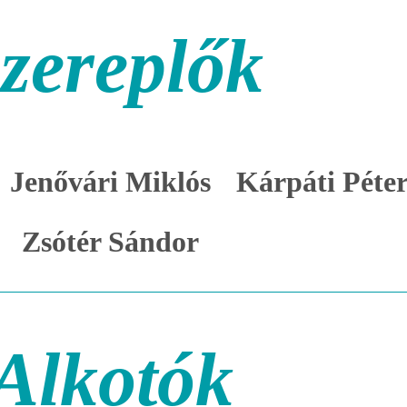
zereplők
Jenővári Miklós
Kárpáti Péte
Zsótér Sándor
Alkotók