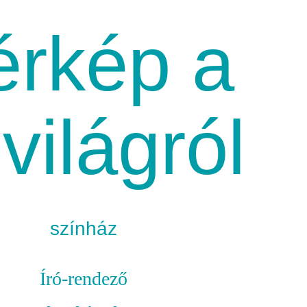
érkép a
lvilágról
színház
Író-rendező