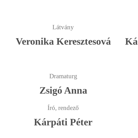
Látvány
Veronika Keresztesová
Ká
Dramaturg
Zsigó Anna
Író, rendező
Kárpáti Péter