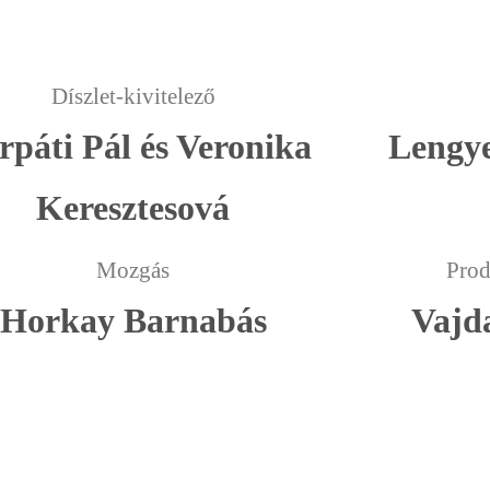
Díszlet-kivitelező
rpáti Pál és Veronika
Lengye
Keresztesová
Mozgás
Prod
Horkay Barnabás
Vajd