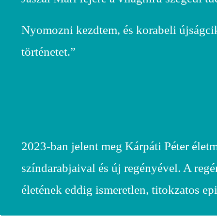
Nyomozni kezdtem, és korabeli újságcikk
történetet.”
2023-ban jelent meg Kárpáti Péter életm
színdarabjaival és új regényével. A reg
életének eddig ismeretlen, titokzatos e