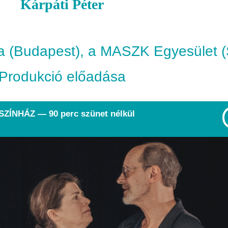
Kárpáti Péter
a (Budapest), a MASZK Egyesület 
Produkció előadása
ÍNHÁZ — 90 perc szünet nélkül