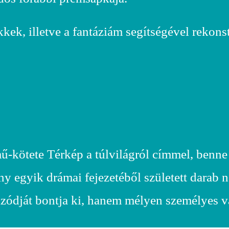
ek, illetve a fantáziám segítségével rekonst
ű-kötete Térkép a túlvilágról címmel, benne
ény egyik drámai fejezetéből született darab
pizódját bontja ki, hanem mélyen személyes v