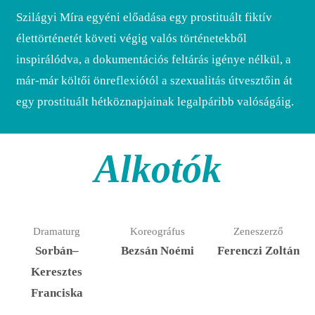
Szilágyi Míra egyéni előadása egy prostituált fiktív
élettörténetét követi végig valós történetekből
inspirálódva, a dokumentációs feltárás igénye nélkül, a
már-már költői önreflexiótól a szexualitás útvesztőin át
egy prostituált hétköznapjainak legalpáribb valóságáig.
Alkotók
Dramaturg
Koreográfus
Zeneszerző
Sorbán–
Bezsán Noémi
Ferenczi Zoltán
Keresztes
Franciska