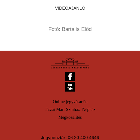
VIDEÓAJÁNLÓ
Fotó: Bartalis Előd
Online jegyvásárlás
Jászai Mari Színház, Népház
Megközelítés
Jegypénztár: 06 20 400 4646