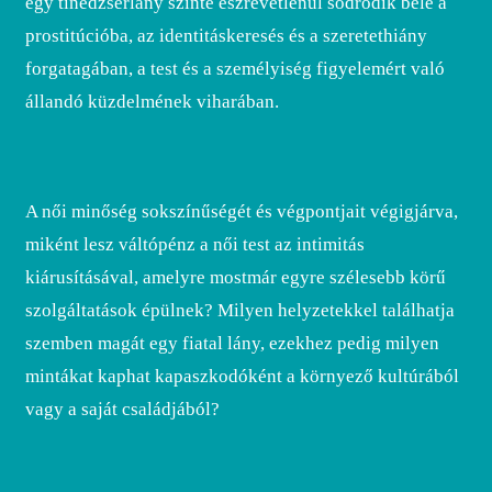
egy tinédzserlány szinte észrevétlenül sodródik bele a
prostitúcióba, az identitáskeresés és a szeretethiány
forgatagában, a test és a személyiség figyelemért való
állandó küzdelmének viharában.
A női minőség sokszínűségét és végpontjait végigjárva,
miként lesz váltópénz a női test az intimitás
kiárusításával, amelyre mostmár egyre szélesebb körű
szolgáltatások épülnek? Milyen helyzetekkel találhatja
szemben magát egy fiatal lány, ezekhez pedig milyen
mintákat kaphat kapaszkodóként a környező kultúrából
vagy a saját családjából?