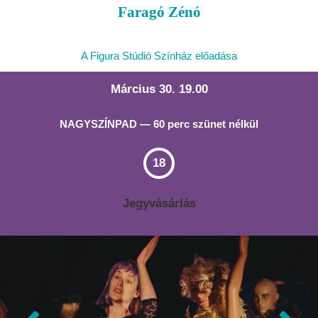
Faragó Zénó
A Figura Stúdió Színház előadása
Március 30. 19.00
NAGYSZÍNPAD — 60 perc szünet nélkül
18
Jegyvásárlás