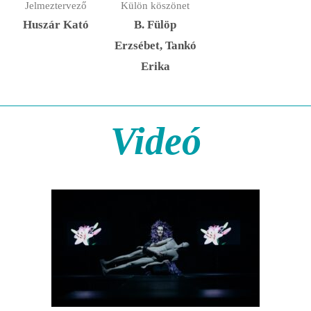
Jelmeztervező
Külön köszönet
Huszár Kató
B. Fülöp
Erzsébet, Tankó
Erika
Videó