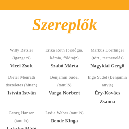
Szereplők
Willy Batzler
Erika Roth (biológia,
Markus Dörflinger
(igazgató)
kémia, földrajz)
(tört., testnevelés)
Vicei Zsolt
Szabó Márta
Nagyidai Gergő
Dieter Menrath
Benjamin Südel
Inge Südel (Benjamin
tiszteletes (hittan)
(tanuló)
anyja)
István István
Varga Norbert
Éry-Kovács
Zsanna
Georg Hansen
Lydia Weber (tanuló)
(tanuló)
Bende Kinga
Lakatos Máté