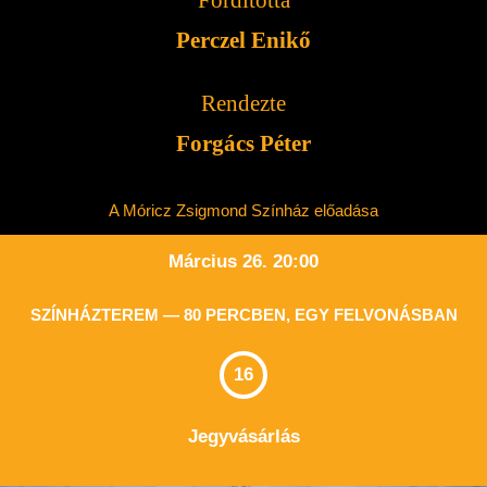
Fordította
Perczel Enikő
Rendezte
Forgács Péter
A Móricz Zsigmond Színház előadása
Március 26. 20:00
SZÍNHÁZTEREM — 80 PERCBEN, EGY FELVONÁSBAN
16
Jegyvásárlás