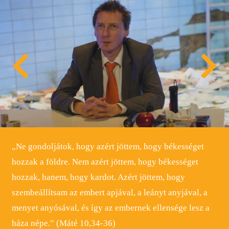
„Ne gondoljátok, hogy azért jöttem, hogy békességet
hozzak a földre. Nem azért jöttem, hogy békességet
hozzak, hanem, hogy kardot. Azért jöttem, hogy
szembeállítsam az embert apjával, a leányt anyjával, a
menyet anyósával, és így az embernek ellensége lesz a
háza népe.” (Máté 10,34-36)