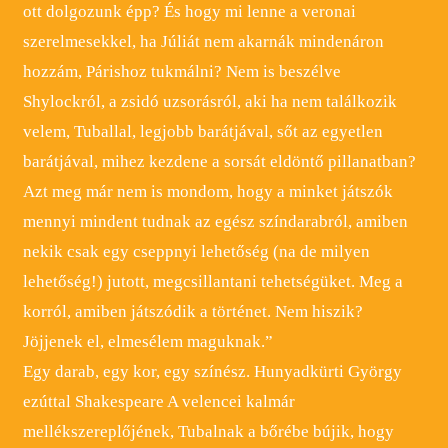
ott dolgozunk épp? És hogy mi lenne a veronai
szerelmesekkel, ha Júliát nem akarnák mindenáron
hozzám, Párishoz tukmálni? Nem is beszélve
Shylockról, a zsidó uzsorásról, aki ha nem találkozik
velem, Tuballal, legjobb barátjával, sőt az egyetlen
barátjával, mihez kezdene a sorsát eldöntő pillanatban?
Azt meg már nem is mondom, hogy a minket játszók
mennyi mindent tudnak az egész színdarabról, amiben
nekik csak egy cseppnyi lehetőség (na de milyen
lehetőség!) jutott, megcsillantani tehetségüket. Meg a
korról, amiben játszódik a történet. Nem hiszik?
Jöjjenek el, elmesélem maguknak.”
Egy darab, egy kor, egy színész. Hunyadkürti György
ezúttal Shakespeare A velencei kalmár
mellékszereplőjének, Tubalnak a bőrébe bújik, hogy