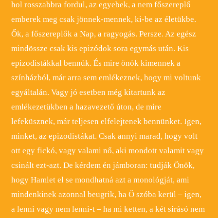
hol rosszabbra fordul, az egyebek, a nem főszereplő
emberek meg csak jönnek-mennek, ki-be az életükbe.
Ők, a főszereplők a Nap, a ragyogás. Persze. Az egész
mindössze csak kis epizódok sora egymás után. Kis
epizodistákkal bennük. És mire önök kimennek a
színházból, már arra sem emlékeznek, hogy mi voltunk
egyáltalán. Vagy jó esetben még kitartunk az
emlékezetükben a hazavezető úton, de mire
lefeküsznek, már teljesen elfelejtenek bennünket. Igen,
minket, az epizodistákat. Csak annyi marad, hogy volt
ott egy fickó, vagy valami nő, aki mondott valamit vagy
csinált ezt-azt. De kérdem én jámboran: tudják Önök,
hogy Hamlet el se mondhatná azt a monológját, ami
mindenkinek azonnal beugrik, ha Ő szóba kerül – igen,
a lenni vagy nem lenni-t – ha mi ketten, a két sírásó nem