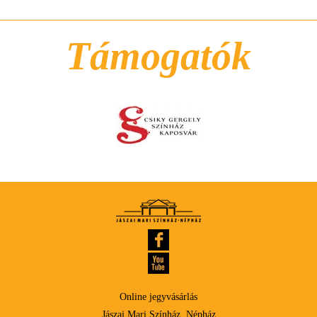
Támogatók
Online jegyvásárlás
Jászai Mari Színház, Népház