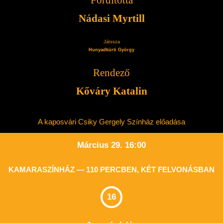
Fordította
Nádasi Myrtill
Játssza
Hunyadkürti György
Rendező
Kőváry Katalin
A kaposvári Csiky Gergely Színház előadása
Március 29. 16:00
KAMARASZÍNHÁZ — 110 PERCBEN, KÉT FELVONÁSBAN
16