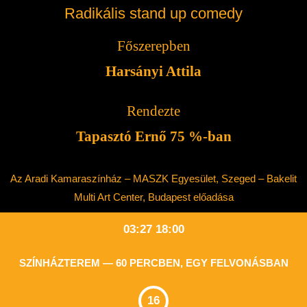
Radikális stand up comedy
Főszerepben
Harsányi Attila
Rendezte
Tapasztó Ernő 75 %-ban
Az Aradi Kamaraszínház – MASZK Egyesület, Szeged – Bakelit
Multi Art Center, Budapest előadása
03:27 18:00
SZÍNHÁZTEREM — 60 PERCBEN, EGY FELVONÁSBAN
16