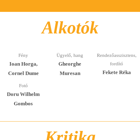
Alkotók
Fény
Ügyelő, hang
Rendezőasszisztens,
Ioan Horga,
Gheorghe
fordító
Fekete Réka
Cornel Dume
Muresan
Fotó
Doru Wilhelm
Gombos
Kritika