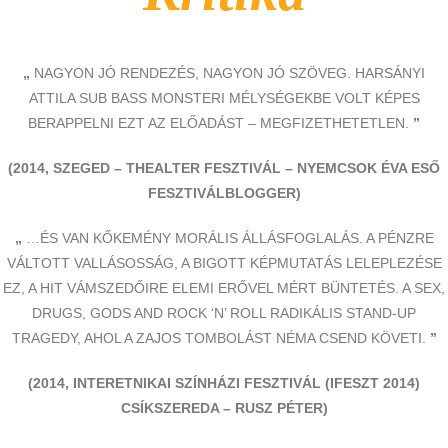
„
NAGYON JÓ RENDEZÉS, NAGYON JÓ SZÖVEG. HARSÁNYI
ATTILA SUB BASS MONSTERI MÉLYSÉGEKBE VOLT KÉPES
BERAPPELNI EZT AZ ELŐADÁST – MEGFIZETHETETLEN.
”
(2014, SZEGED – THEALTER FESZTIVÁL – NYEMCSOK ÉVA ESŐ
FESZTIVÁLBLOGGER)
„
…ÉS VAN KŐKEMÉNY MORÁLIS ÁLLÁSFOGLALÁS. A PÉNZRE
VÁLTOTT VALLÁSOSSÁG, A BIGOTT KÉPMUTATÁS LELEPLEZÉSE
EZ, A HIT VÁMSZEDŐIRE ELEMI ERŐVEL MÉRT BÜNTETÉS. A SEX,
DRUGS, GODS AND ROCK ‘N’ ROLL RADIKÁLIS STAND-UP
TRAGEDY, AHOL A ZAJOS TOMBOLÁST NÉMA CSEND KÖVETI.
”
(2014, INTERETNIKAI SZÍNHÁZI FESZTIVÁL (IFESZT 2014)
CSÍKSZEREDA – RUSZ PÉTER)