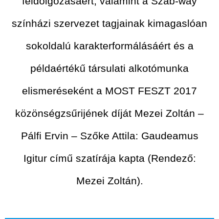
feldolgozásáért, valamint a Szab-way
színházi szervezet tagjainak kimagaslóan
sokoldalú karakterformálásáért és a
példaértékű társulati alkotómunka
elismeréseként a MOST FESZT 2017
közönségzsűrijének díját Mezei Zoltán –
Pálfi Ervin – Szőke Attila: Gaudeamus
Igitur című szatírája kapta (Rendező:
Mezei Zoltán).