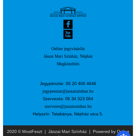
Online jegyvásárlás
Jászai Mari Színház, Népház
Megközelítés
Jegypénztár: 06 20 400 4646
jegypenztar@jaszaiszinhaz.hu
Szervezés: 06 34 323 064
szervezes@jaszaiszinhaz.hu
Helyszín: Tatabánya, Népház utca 5.
2020 © MostFeszt |
Jászai Mari Színház
| Powered by
Online