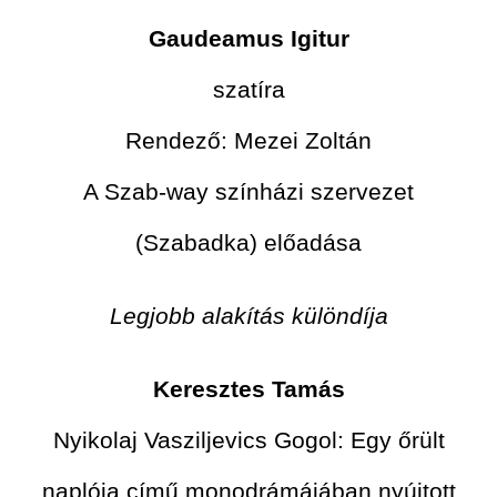
Gaudeamus Igitur
szatíra
Rendező: Mezei Zoltán
A Szab-way színházi szervezet
(Szabadka) előadása
Legjobb alakítás különdíja
Keresztes Tamás
Nyikolaj Vasziljevics Gogol: Egy őrült
naplója című monodrámájában nyújtott