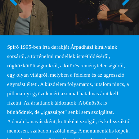
Spiró 1995-ben írta darabját Árpádházi királyaink
sorsáról, a történelmi modellek ismétlődéséről,
röghözkötöttségünkről, a kitörés reménytelenségéről,
egy olyan világról, melyben a félelem és az agresszió
egymást élteti. A küzdelem folyamatos, jutalom nincs, a
pillanatnyi győzelemért azonnal hatalmas árat kell
fizetni. Az ártatlanok áldozatok. A bűnösök is
bűnhődnek, de „igazságot” senki sem szolgáltat.
A darab kanavászként, kottaként szolgál, és kulisszáktól
mentesen, szabadon szólal meg. A monumentális képek,