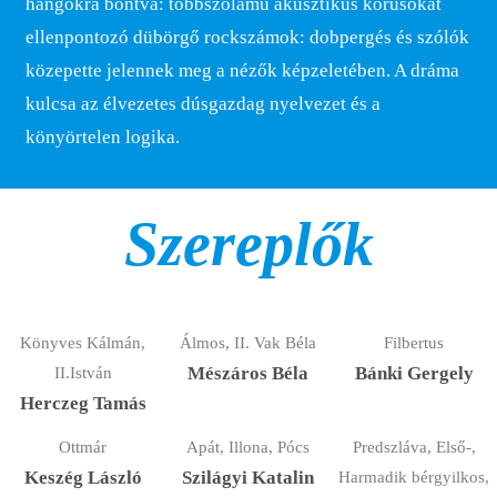
hangokra bontva: többszólamú akusztikus kórusokat
ellenpontozó dübörgő rockszámok: dobpergés és szólók
közepette jelennek meg a nézők képzeletében. A dráma
kulcsa az élvezetes dúsgazdag nyelvezet és a
könyörtelen logika.
Szereplők
Könyves Kálmán,
Álmos, II. Vak Béla
Filbertus
II.István
Mészáros Béla
Bánki Gergely
Herczeg Tamás
Ottmár
Apát, Illona, Pócs
Predszláva, Első-,
Keszég László
Szilágyi Katalin
Harmadik bérgyilkos,