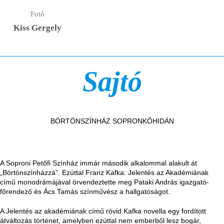
Fotó
Kiss Gergely
Sajtó
BÖRTÖNSZÍNHÁZ SOPRONKŐHIDÁN
A Soproni Petőfi Színház immár második alkalommal alakult át
„Börtönszínházzá”. Ezúttal Franz Kafka: Jelentés az Akadémiának
című monodrámájával örvendeztette meg Pataki András igazgató-
főrendező és Ács Tamás színművész a hallgatóságot.
A Jelentés az akadémiának című rövid Kafka novella egy fordított
átváltozás történet, amelyben ezúttal nem emberből lesz bogár,