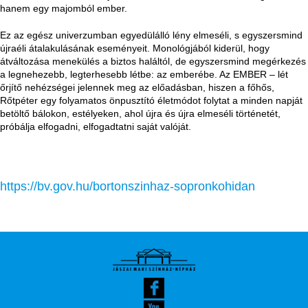
hanem egy majomból ember.
Ez az egész univerzumban egyedülálló lény elmeséli, s egyszersmind
újraéli átalakulásának eseményeit. Monológjából kiderül, hogy
átváltozása menekülés a biztos haláltól, de egyszersmind megérkezés
a legnehezebb, legterhesebb létbe: az emberébe. Az EMBER – lét
őrjítő nehézségei jelennek meg az előadásban, hiszen a főhős,
Rőtpéter egy folyamatos önpusztító életmódot folytat a minden napját
betöltő bálokon, estélyeken, ahol újra és újra elmeséli történetét,
próbálja elfogadni, elfogadtatni saját valóját.
https://bv.gov.hu/bortonszinhaz-sopronkohidan