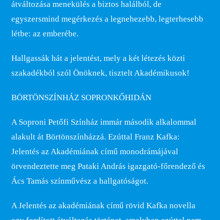
átváltozása menekülés a biztos halálból, de
egyszersmind megérkezés a legnehezebb, legterhesebb
létbe: az emberébe.
Hallgassák hát a jelentést, mely a két létezés közti
szakadékból szól Önöknek, tisztelt Akadémikusok!
BÖRTÖNSZÍNHÁZ SOPRONKŐHIDÁN
A Soproni Petőfi Színház immár második alkalommal
alakult át Börtönszínházzá. Ezúttal Franz Kafka:
Jelentés az Akadémiának című monodrámájával
örvendeztette meg Pataki András igazgató-főrendező és
Ács Tamás színművész a hallgatóságot.
A Jelentés az akadémiának című rövid Kafka novella