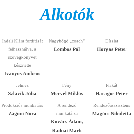
Alkotók
Indali Klára fordítását
Nagybőgő „coach”
Díszlet
felhasználva, a
Lombos Pál
Horgas Péter
szövegkönyvet
készítette
Ivanyos Ambrus
Jelmez
Fény
Plakát
Szlávik Júlia
Mervel Miklós
Haragos Péter
Produkciós munkatárs
A rendező
Rendezőasszisztens
Zágoni Nóra
munkatársa
Magócs Nikoletta
Kovács Ádám,
Radnai Márk