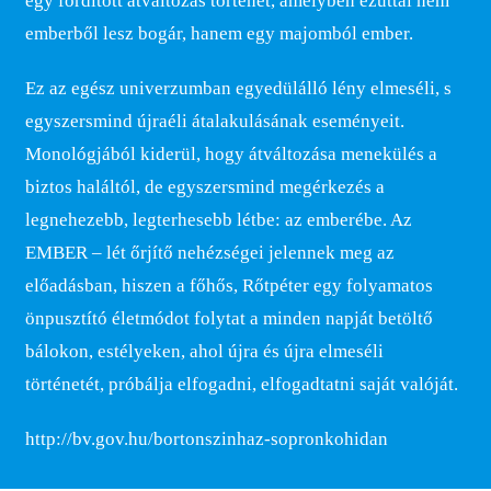
egy fordított átváltozás történet, amelyben ezúttal nem
emberből lesz bogár, hanem egy majomból ember.
Ez az egész univerzumban egyedülálló lény elmeséli, s
egyszersmind újraéli átalakulásának eseményeit.
Monológjából kiderül, hogy átváltozása menekülés a
biztos haláltól, de egyszersmind megérkezés a
legnehezebb, legterhesebb létbe: az emberébe. Az
EMBER – lét őrjítő nehézségei jelennek meg az
előadásban, hiszen a főhős, Rőtpéter egy folyamatos
önpusztító életmódot folytat a minden napját betöltő
bálokon, estélyeken, ahol újra és újra elmeséli
történetét, próbálja elfogadni, elfogadtatni saját valóját.
http://bv.gov.hu/bortonszinhaz-sopronkohidan