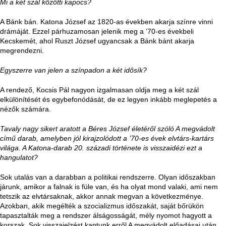
Mi a két szál közötti kapocs?
A Bánk bán. Katona József az 1820-as években akarja színre vinni
drámáját. Ezzel párhuzamosan jelenik meg a ’70-es évekbeli
Kecskemét, ahol Ruszt József ugyancsak a Bánk bánt akarja
megrendezni.
Egyszerre van jelen a színpadon a két idősík?
A rendező, Kocsis Pál nagyon izgalmasan oldja meg a két szál
elkülönítését és egybefonódását, de ez legyen inkább meglepetés a
nézők számára.
Tavaly nagy sikert aratott a Béres József életéről szóló A megvádolt
című darab, amelyben jól kirajzolódott a ’70-es évek elvtárs-kartárs
világa. A Katona-darab 20. századi története is visszaidézi ezt a
hangulatot?
Sok utalás van a darabban a politikai rendszerre. Olyan időszakban
járunk, amikor a falnak is füle van, és ha olyat mond valaki, ami nem
tetszik az elvtársaknak, akkor annak megvan a következménye.
Azokban, akik megélték a szocializmus időszakát, saját bőrükön
tapasztalták meg a rendszer álságosságát, mély nyomot hagyott a
korszak. Sok visszajelzést kaptunk erről A megvádolt előadásai után.