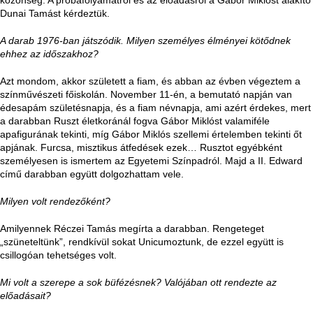
Dunai Tamást kérdeztük.
A darab 1976-ban játszódik. Milyen személyes élményei kötődnek
ehhez az időszakhoz?
Azt mondom, akkor született a fiam, és abban az évben végeztem a
színművészeti főiskolán. November 11-én, a bemutató napján van
édesapám születésnapja, és a fiam névnapja, ami azért érdekes, mert
a darabban Ruszt életkoránál fogva Gábor Miklóst valamiféle
apafigurának tekinti, míg Gábor Miklós szellemi értelemben tekinti őt
apjának. Furcsa, misztikus átfedések ezek… Rusztot egyébként
személyesen is ismertem az Egyetemi Színpadról. Majd a II. Edward
című darabban együtt dolgozhattam vele.
Milyen volt rendezőként?
Amilyennek Réczei Tamás megírta a darabban. Rengeteget
„szüneteltünk”, rendkívül sokat Unicumoztunk, de ezzel együtt is
csillogóan tehetséges volt.
Mi volt a szerepe a sok büfézésnek? Valójában ott rendezte az
előadásait?