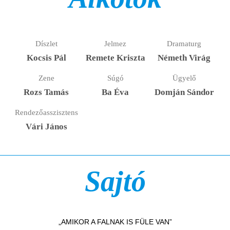
Díszlet
Jelmez
Dramaturg
Kocsis Pál
Remete Kriszta
Németh Virág
Zene
Súgó
Ügyelő
Rozs Tamás
Ba Éva
Domján Sándor
Rendezőasszisztens
Vári János
Sajtó
„AMIKOR A FALNAK IS FÜLE VAN”