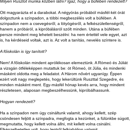
Milyen Rusztot munka közben látni? Igaz, hogy a büfében rendezett?
Ott magyarázta el a darabokat. A négyórás próbából másfél-két órát
dolgoztunk a színpadon, a többi megbeszélés volt a büfében. A
színpadon nem a csevegésről, a lötyögésről, a felkészületlenségről,
hanem a próbáról, a kipróbálásról szólt minden. Utána a büfében
persze mindent meg lehetett beszélni: ha nem értettél vele egyet, azt
is, ha kérdéseid voltak, azt is. Az volt a tanítás, nevelés színtere is.
A főiskolán is így tanított?
Nem! A főiskolán mindent aprólékosan elemeztünk. A Rómeó és Júliát
a vizsgán ötféleképpen mutattuk be: öt Rómeó, öt Júlia, és mindenki
másként oldotta meg a feladatot. A Három nővért ugyanígy. Éppen
ezért volt nagy meglepetés, hogy lekerültünk Ruszttal Szegedre, és
minden másként ment. Egy-másfél hónap kevés arra, hogy mindent
részletesen, alaposan megbeszélhessünk, kipróbálhassunk.
Hogyan rendezett?
Ha a színpadon nem úgy csináltunk valamit, ahogy kellett, szép
csöndesen feljött a színpadra, megfogta a kezünket, a fülünkbe súgott,
megmutatta, hogy kellett volna állni, mit kellett volna csinálni.
Elképzelhetetlen volt, hogy lentről felkiabáljon valamit.