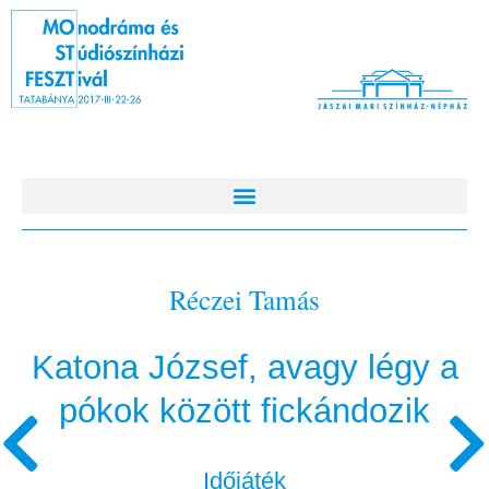
Réczei Tamás
Katona József, avagy légy a
pókok között fickándozik
Időjáték