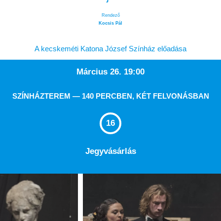
Rendező
Kocsis Pál
A kecskeméti Katona József Színház előadása
Március 26. 19:00
SZÍNHÁZTEREM — 140 PERCBEN, KÉT FELVONÁSBAN
16
Jegyvásárlás