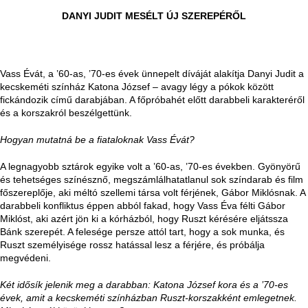
DANYI JUDIT MESÉLT ÚJ SZEREPÉRŐL
Vass Évát, a ’60-as, ’70-es évek ünnepelt díváját alakítja Danyi Judit a
kecskeméti színház Katona József – avagy légy a pókok között
fickándozik című darabjában. A főpróbahét előtt darabbeli karakteréről
és a korszakról beszélgettünk.
Hogyan mutatná be a fiataloknak Vass Évát?
A legnagyobb sztárok egyike volt a ’60-as, ’70-es években. Gyönyörű
és tehetséges színésznő, megszámlálhatatlanul sok színdarab és film
főszereplője, aki méltó szellemi társa volt férjének, Gábor Miklósnak. A
darabbeli konfliktus éppen abból fakad, hogy Vass Éva félti Gábor
Miklóst, aki azért jön ki a kórházból, hogy Ruszt kérésére eljátssza
Bánk szerepét. A felesége persze attól tart, hogy a sok munka, és
Ruszt személyisége rossz hatással lesz a férjére, és próbálja
megvédeni.
Két idősík jelenik meg a darabban: Katona József kora és a ’70-es
évek, amit a kecskeméti színházban Ruszt-korszakként emlegetnek.