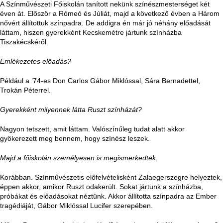
A Színművészeti Főiskolán tanított nekünk színészmesterséget két
éven át. Először a Rómeó és Júliát, majd a következő évben a Három
nővért állítottuk színpadra. De addigra én már jó néhány előadását
láttam, hiszen gyerekként Kecskemétre jártunk színházba
Tiszakécskéről.
Emlékezetes előadás?
Például a ’74-es Don Carlos Gábor Miklóssal, Sára Bernadettel,
Trokán Péterrel.
Gyerekként milyennek látta Ruszt színházát?
Nagyon tetszett, amit láttam. Valószínűleg tudat alatt akkor
gyökerezett meg bennem, hogy színész leszek.
Majd a főiskolán személyesen is megismerkedtek.
Korábban. Színművészetis előfelvételisként Zalaegerszegre helyeztek,
éppen akkor, amikor Ruszt odakerült. Sokat jártunk a színházba,
próbákat és előadásokat néztünk. Akkor állította színpadra az Ember
tragédiáját, Gábor Miklóssal Lucifer szerepében.