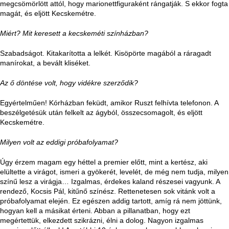
megcsömörlött attól, hogy marionettfiguraként rángatják. S ekkor fogta
magát, és eljött Kecskemétre.
Miért? Mit keresett a kecskeméti színházban?
Szabadságot. Kitakarította a lelkét. Kisöpörte magából a ráragadt
manírokat, a bevált kliséket.
Az ő döntése volt, hogy vidékre szerződik?
Egyértelműen! Kórházban feküdt, amikor Ruszt felhívta telefonon. A
beszélgetésük után felkelt az ágyból, összecsomagolt, és eljött
Kecskemétre.
Milyen volt az eddigi próbafolyamat?
Úgy érzem magam egy héttel a premier előtt, mint a kertész, aki
elültette a virágot, ismeri a gyökerét, levelét, de még nem tudja, milyen
színű lesz a virágja… Izgalmas, érdekes kaland részesei vagyunk. A
rendező, Kocsis Pál, kitűnő színész. Rettenetesen sok vitánk volt a
próbafolyamat elején. Ez egészen addig tartott, amíg rá nem jöttünk,
hogyan kell a másikat érteni. Abban a pillanatban, hogy ezt
megértettük, elkezdett szikrázni, élni a dolog. Nagyon izgalmas