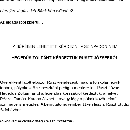
Létrejön végül a két Bánk bán előadás?
Az előadásból kiderül…
A BÜFÉBEN LEHETETT KÉRDEZNI, A SZÍNPADON NEM
HEGEDŰS ZOLTÁNT KÉRDEZTÜK RUSZT JÓZSEFRŐL
Gyerekként látott először Ruszt-rendezést, majd a főiskolán egyik
tanára, pályakezdő színészként pedig a mestere lett Ruszt József.
Hegedűs Zoltánt arról a legendás korszakról kérdeztük, amelyet
Réczei Tamás: Katona József – avagy légy a pókok között című
színműve is megidéz. A bemutató november 11-én lesz a Ruszt Stúdió
Színházban.
Mikor ismerkedtek meg Ruszt Józseffel?