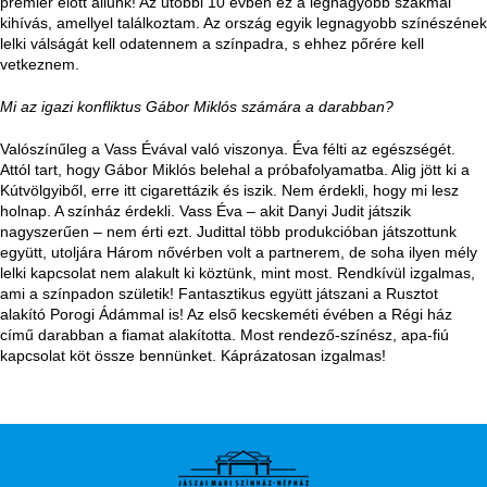
premier előtt állunk! Az utóbbi 10 évben ez a legnagyobb szakmai
kihívás, amellyel találkoztam. Az ország egyik legnagyobb színészének
lelki válságát kell odatennem a színpadra, s ehhez pőrére kell
vetkeznem.
Mi az igazi konfliktus Gábor Miklós számára a darabban?
Valószínűleg a Vass Évával való viszonya. Éva félti az egészségét.
Attól tart, hogy Gábor Miklós belehal a próbafolyamatba. Alig jött ki a
Kútvölgyiből, erre itt cigarettázik és iszik. Nem érdekli, hogy mi lesz
holnap. A színház érdekli. Vass Éva – akit Danyi Judit játszik
nagyszerűen – nem érti ezt. Judittal több produkcióban játszottunk
együtt, utoljára Három nővérben volt a partnerem, de soha ilyen mély
lelki kapcsolat nem alakult ki köztünk, mint most. Rendkívül izgalmas,
ami a színpadon születik! Fantasztikus együtt játszani a Rusztot
alakító Porogi Ádámmal is! Az első kecskeméti évében a Régi ház
című darabban a fiamat alakította. Most rendező-színész, apa-fiú
kapcsolat köt össze bennünket. Káprázatosan izgalmas!