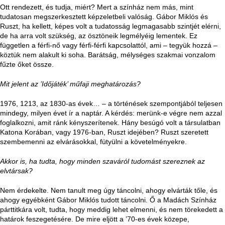
Ott rendezett, és tudja, miért? Mert a színház nem más, mint
tudatosan megszerkesztett képzeletbeli valóság. Gábor Miklós és
Ruszt, ha kellett, képes volt a tudatosság legmagasabb szintjét elérni,
de ha arra volt szükség, az ösztöneik legmélyéig lementek. Ez
független a férfi-nő vagy férfi-férfi kapcsolattól, ami – tegyük hozzá –
köztük nem alakult ki soha. Barátság, mélységes szakmai vonzalom
fűzte őket össze.
Mit jelent az ’Időjáték’ műfaji meghatározás?
1976, 1213, az 1830-as évek… – a történések szempontjából teljesen
mindegy, milyen évet ír a naptár. A kérdés: merünk-e végre nem azzal
foglalkozni, amit ránk kényszerítenek. Hány besúgó volt a társulatban
Katona Korában, vagy 1976-ban, Ruszt idejében? Ruszt szeretett
szembemenni az elvárásokkal, fütyülni a követelményekre.
Akkor is, ha tudta, hogy minden szaváról tudomást szereznek az
elvtársak?
Nem érdekelte. Nem tanult meg úgy táncolni, ahogy elvárták tőle, és
ahogy egyébként Gábor Miklós tudott táncolni. Ő a Madách Színház
párttitkára volt, tudta, hogy meddig lehet elmenni, és nem törekedett a
határok feszegetésére. De mire eljött a ’70-es évek közepe,