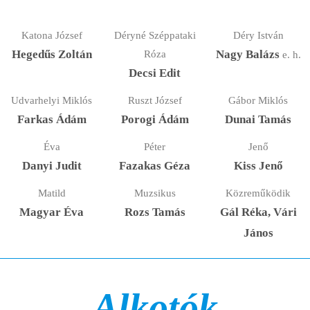
Katona József
Déryné Széppataki
Déry István
Hegedűs Zoltán
Róza
Nagy Balázs
e. h.
Decsi Edit
Udvarhelyi Miklós
Ruszt József
Gábor Miklós
Farkas Ádám
Porogi Ádám
Dunai Tamás
Éva
Péter
Jenő
Danyi Judit
Fazakas Géza
Kiss Jenő
Matild
Muzsikus
Közreműködik
Magyar Éva
Rozs Tamás
Gál Réka, Vári
János
Alkotók