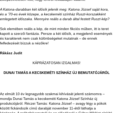
A Katona-darabban két idősík jelenik meg: Katona József saját kora,
és a ’70-es évek közepe, a kecskeméti színház Ruszt-korszakként
emlegetett időszaka. Mennyire reális a darab által festett Ruszt-kép?
Sok elemében reális a kép, de mint minden fikciós műben, itt is teret
kapott a szerzői fantázia. Persze a két idősík, a megjelenő események
és karakterek nem csak különbségeket mutatnak – de ennek
felfedezését bízzuk a nézőkre!
Rákász Judit
KÁPRÁZATOSAN IZGALMAS!
DUNAI TAMÁS A KECSKEMÉTI SZÍNHÁZ ÚJ BEMUTATÓJÁRÓL
Az elmúlt 10 év legnagyobb szakmai kihívását jelenti számomra –
mondja Dunai Tamás a kecskeméti Katona József Színház új
produkciójáról. Réczei Tamás: Katona József – avagy légy a pókok
között fickándozik című darabját november 11-étől láthatja a
közönség. A próbafolyamatról és az előadásról a Gábor Miklóst alakító